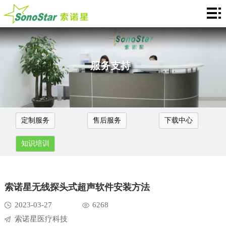
منزل
.
关
于
新
服务支持
我
闻
产
们
中
品
应
定制服务
售后服务
下载中心
心
介
用
服
知识培训
绍
中
务
合
心
支
作
联
索诺星无线探头式超声软件安装方法
持
加
系
Languages
2023-03-27
6268
盟
索诺星医疗科技
我